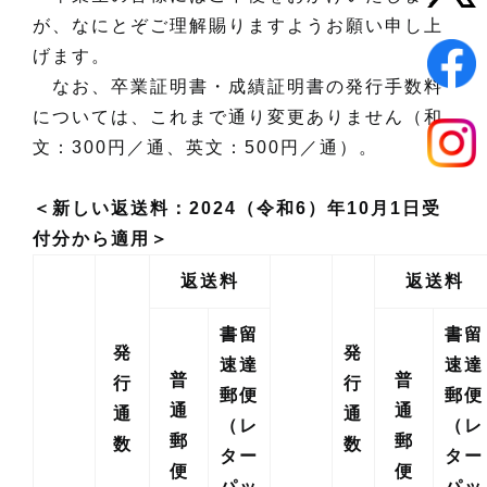
が、なにとぞご理解賜りますようお願い申し上
げます。
なお、卒業証明書・成績証明書の発行手数料
については、これまで通り変更ありません（和
文：300円／通、英文：500円／通）。
＜新しい返送料：2024（令和6）年10月1日受
付分から適用＞
返送料
返送料
書留
書留
発
発
速達
速達
普
普
行
行
郵便
郵便
通
通
通
通
（レ
（レ
郵
郵
数
数
ター
ター
便
便
パッ
パッ